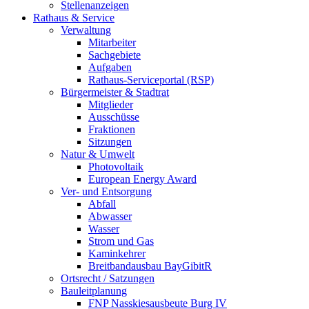
Stellenanzeigen
Rathaus & Service
Verwaltung
Mitarbeiter
Sachgebiete
Aufgaben
Rathaus-Serviceportal (RSP)
Bürgermeister & Stadtrat
Mitglieder
Ausschüsse
Fraktionen
Sitzungen
Natur & Umwelt
Photovoltaik
European Energy Award
Ver- und Entsorgung
Abfall
Abwasser
Wasser
Strom und Gas
Kaminkehrer
Breitbandausbau BayGibitR
Ortsrecht / Satzungen
Bauleitplanung
FNP Nasskiesausbeute Burg IV