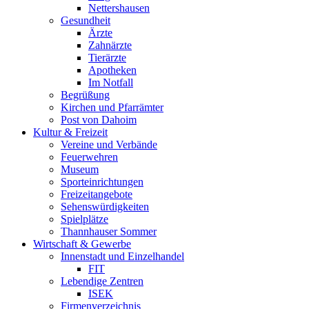
Nettershausen
Gesundheit
Ärzte
Zahnärzte
Tierärzte
Apotheken
Im Notfall
Begrüßung
Kirchen und Pfarrämter
Post von Dahoim
Kultur & Freizeit
Vereine und Verbände
Feuerwehren
Museum
Sporteinrichtungen
Freizeitangebote
Sehenswürdigkeiten
Spielplätze
Thannhauser Sommer
Wirtschaft & Gewerbe
Innenstadt und Einzelhandel
FIT
Lebendige Zentren
ISEK
Firmenverzeichnis