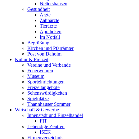
Nettershausen
Gesundheit
Ärzte
Zahnärzte
Tierärzte
Apotheken
Im Notfall
Begrüßung
Kirchen und Pfarrämter
Post von Dahoim
Kultur & Freizeit
Vereine und Verbände
Feuerwehren
Museum
Sporteinrichtungen
Freizeitangebote
Sehenswürdigkeiten
Spielplätze
Thannhauser Sommer
Wirtschaft & Gewerbe
Innenstadt und Einzelhandel
FIT
Lebendige Zentren
ISEK
Firmenverzeichnis