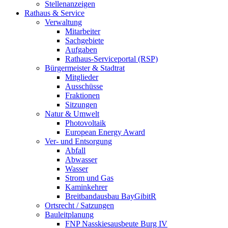
Stellenanzeigen
Rathaus & Service
Verwaltung
Mitarbeiter
Sachgebiete
Aufgaben
Rathaus-Serviceportal (RSP)
Bürgermeister & Stadtrat
Mitglieder
Ausschüsse
Fraktionen
Sitzungen
Natur & Umwelt
Photovoltaik
European Energy Award
Ver- und Entsorgung
Abfall
Abwasser
Wasser
Strom und Gas
Kaminkehrer
Breitbandausbau BayGibitR
Ortsrecht / Satzungen
Bauleitplanung
FNP Nasskiesausbeute Burg IV