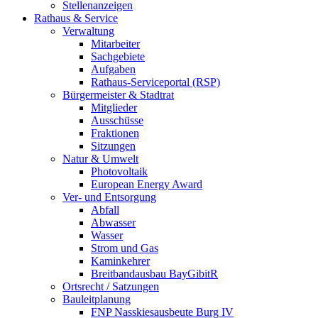
Stellenanzeigen
Rathaus & Service
Verwaltung
Mitarbeiter
Sachgebiete
Aufgaben
Rathaus-Serviceportal (RSP)
Bürgermeister & Stadtrat
Mitglieder
Ausschüsse
Fraktionen
Sitzungen
Natur & Umwelt
Photovoltaik
European Energy Award
Ver- und Entsorgung
Abfall
Abwasser
Wasser
Strom und Gas
Kaminkehrer
Breitbandausbau BayGibitR
Ortsrecht / Satzungen
Bauleitplanung
FNP Nasskiesausbeute Burg IV