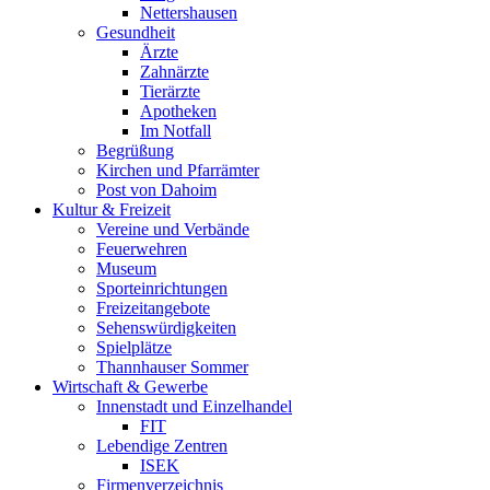
Nettershausen
Gesundheit
Ärzte
Zahnärzte
Tierärzte
Apotheken
Im Notfall
Begrüßung
Kirchen und Pfarrämter
Post von Dahoim
Kultur & Freizeit
Vereine und Verbände
Feuerwehren
Museum
Sporteinrichtungen
Freizeitangebote
Sehenswürdigkeiten
Spielplätze
Thannhauser Sommer
Wirtschaft & Gewerbe
Innenstadt und Einzelhandel
FIT
Lebendige Zentren
ISEK
Firmenverzeichnis