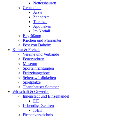
Nettershausen
Gesundheit
Ärzte
Zahnärzte
Tierärzte
Apotheken
Im Notfall
Begrüßung
Kirchen und Pfarrämter
Post von Dahoim
Kultur & Freizeit
Vereine und Verbände
Feuerwehren
Museum
Sporteinrichtungen
Freizeitangebote
Sehenswürdigkeiten
Spielplätze
Thannhauser Sommer
Wirtschaft & Gewerbe
Innenstadt und Einzelhandel
FIT
Lebendige Zentren
ISEK
Firmenverzeichnis