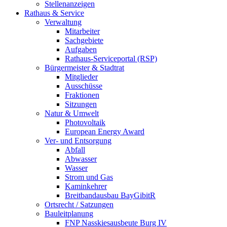
Stellenanzeigen
Rathaus & Service
Verwaltung
Mitarbeiter
Sachgebiete
Aufgaben
Rathaus-Serviceportal (RSP)
Bürgermeister & Stadtrat
Mitglieder
Ausschüsse
Fraktionen
Sitzungen
Natur & Umwelt
Photovoltaik
European Energy Award
Ver- und Entsorgung
Abfall
Abwasser
Wasser
Strom und Gas
Kaminkehrer
Breitbandausbau BayGibitR
Ortsrecht / Satzungen
Bauleitplanung
FNP Nasskiesausbeute Burg IV