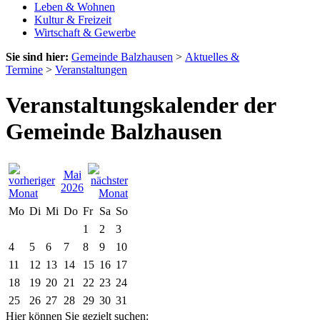
Leben & Wohnen
Kultur & Freizeit
Wirtschaft & Gewerbe
Sie sind hier:
Gemeinde Balzhausen
>
Aktuelles &
Termine
>
Veranstaltungen
Veranstaltungskalender der
Gemeinde Balzhausen
Mai
2026
Mo
Di
Mi
Do
Fr
Sa
So
1
2
3
4
5
6
7
8
9
10
11
12
13
14
15
16
17
18
19
20
21
22
23
24
25
26
27
28
29
30
31
Hier können Sie gezielt suchen: