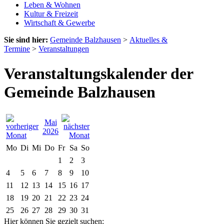
Leben & Wohnen
Kultur & Freizeit
Wirtschaft & Gewerbe
Sie sind hier:
Gemeinde Balzhausen
>
Aktuelles &
Termine
>
Veranstaltungen
Veranstaltungskalender der
Gemeinde Balzhausen
Mai
2026
Mo
Di
Mi
Do
Fr
Sa
So
1
2
3
4
5
6
7
8
9
10
11
12
13
14
15
16
17
18
19
20
21
22
23
24
25
26
27
28
29
30
31
Hier können Sie gezielt suchen: