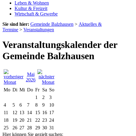
Leben & Wohnen
Kultur & Freizeit
Wirtschaft & Gewerbe
Sie sind hier:
Gemeinde Balzhausen
>
Aktuelles &
Termine
>
Veranstaltungen
Veranstaltungskalender der
Gemeinde Balzhausen
Mai
2026
Mo
Di
Mi
Do
Fr
Sa
So
1
2
3
4
5
6
7
8
9
10
11
12
13
14
15
16
17
18
19
20
21
22
23
24
25
26
27
28
29
30
31
Hier können Sie gezielt suchen: