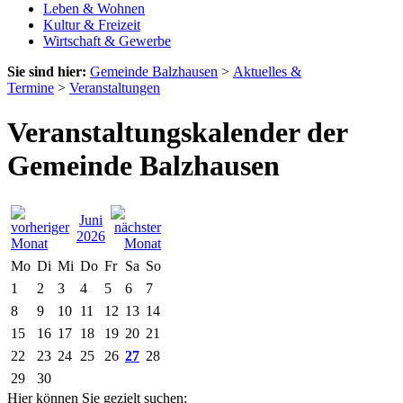
Leben & Wohnen
Kultur & Freizeit
Wirtschaft & Gewerbe
Sie sind hier:
Gemeinde Balzhausen
>
Aktuelles &
Termine
>
Veranstaltungen
Veranstaltungskalender der
Gemeinde Balzhausen
Juni
2026
Mo
Di
Mi
Do
Fr
Sa
So
1
2
3
4
5
6
7
8
9
10
11
12
13
14
15
16
17
18
19
20
21
22
23
24
25
26
27
28
29
30
Hier können Sie gezielt suchen: