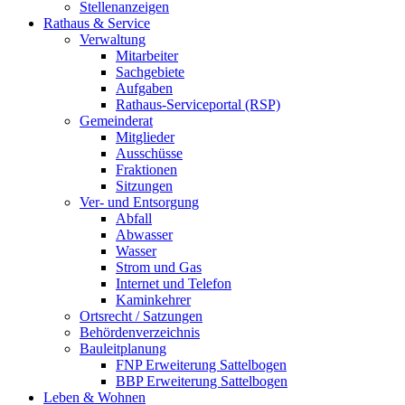
Stellenanzeigen
Rathaus & Service
Verwaltung
Mitarbeiter
Sachgebiete
Aufgaben
Rathaus-Serviceportal (RSP)
Gemeinderat
Mitglieder
Ausschüsse
Fraktionen
Sitzungen
Ver- und Entsorgung
Abfall
Abwasser
Wasser
Strom und Gas
Internet und Telefon
Kaminkehrer
Ortsrecht / Satzungen
Behördenverzeichnis
Bauleitplanung
FNP Erweiterung Sattelbogen
BBP Erweiterung Sattelbogen
Leben & Wohnen