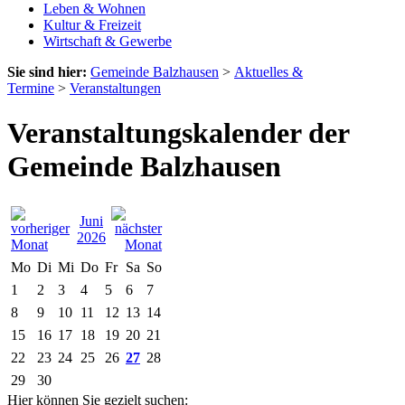
Leben & Wohnen
Kultur & Freizeit
Wirtschaft & Gewerbe
Sie sind hier:
Gemeinde Balzhausen
>
Aktuelles &
Termine
>
Veranstaltungen
Veranstaltungskalender der
Gemeinde Balzhausen
Juni
2026
Mo
Di
Mi
Do
Fr
Sa
So
1
2
3
4
5
6
7
8
9
10
11
12
13
14
15
16
17
18
19
20
21
22
23
24
25
26
27
28
29
30
Hier können Sie gezielt suchen: