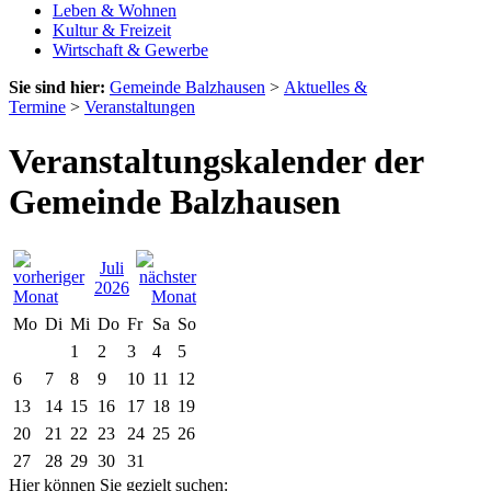
Leben & Wohnen
Kultur & Freizeit
Wirtschaft & Gewerbe
Sie sind hier:
Gemeinde Balzhausen
>
Aktuelles &
Termine
>
Veranstaltungen
Veranstaltungskalender der
Gemeinde Balzhausen
Juli
2026
Mo
Di
Mi
Do
Fr
Sa
So
1
2
3
4
5
6
7
8
9
10
11
12
13
14
15
16
17
18
19
20
21
22
23
24
25
26
27
28
29
30
31
Hier können Sie gezielt suchen: