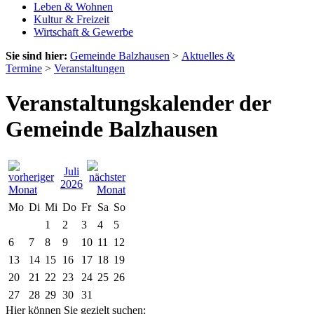
Leben & Wohnen
Kultur & Freizeit
Wirtschaft & Gewerbe
Sie sind hier:
Gemeinde Balzhausen
>
Aktuelles &
Termine
>
Veranstaltungen
Veranstaltungskalender der
Gemeinde Balzhausen
Juli
2026
Mo
Di
Mi
Do
Fr
Sa
So
1
2
3
4
5
6
7
8
9
10
11
12
13
14
15
16
17
18
19
20
21
22
23
24
25
26
27
28
29
30
31
Hier können Sie gezielt suchen: