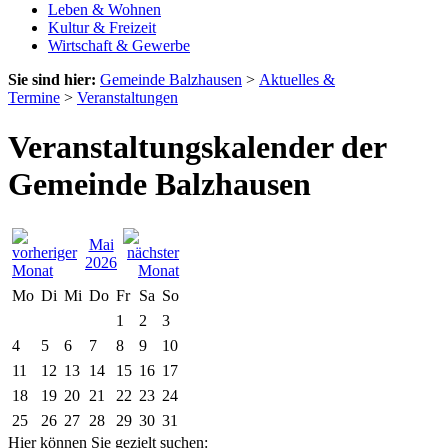
Leben & Wohnen
Kultur & Freizeit
Wirtschaft & Gewerbe
Sie sind hier:
Gemeinde Balzhausen
>
Aktuelles &
Termine
>
Veranstaltungen
Veranstaltungskalender der
Gemeinde Balzhausen
Mai
2026
Mo
Di
Mi
Do
Fr
Sa
So
1
2
3
4
5
6
7
8
9
10
11
12
13
14
15
16
17
18
19
20
21
22
23
24
25
26
27
28
29
30
31
Hier können Sie gezielt suchen: