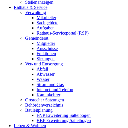
Stellenanzeigen
Rathaus & Service
Verwaltung
Mitarbeiter
Sachgebiete
Aufgaben
Rathaus-Serviceportal (RSP)
Gemeinderat
Mitglieder
Ausschüsse
Fraktionen
Sitzungen
Ver- und Entsorgung
Abfall
Abwasser
Wasser
Strom und Gas
Internet und Telefon
Kaminkehrer
Ortsrecht / Satzungen
Behördenverzeichnis
Bauleitplanung
FNP Erweiterung Sattelbogen
BBP Erweiterung Sattelbogen
Leben & Wohnen