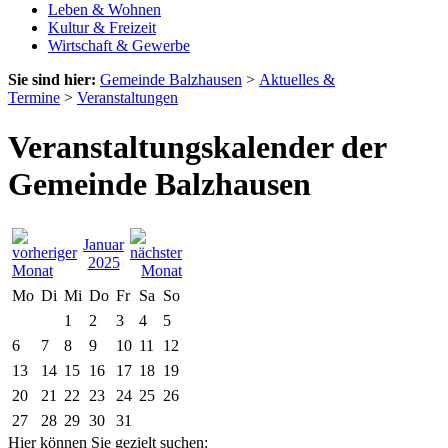
Leben & Wohnen
Kultur & Freizeit
Wirtschaft & Gewerbe
Sie sind hier:
Gemeinde Balzhausen
>
Aktuelles &
Termine
>
Veranstaltungen
Veranstaltungskalender der
Gemeinde Balzhausen
Januar
2025
Mo
Di
Mi
Do
Fr
Sa
So
1
2
3
4
5
6
7
8
9
10
11
12
13
14
15
16
17
18
19
20
21
22
23
24
25
26
27
28
29
30
31
Hier können Sie gezielt suchen: