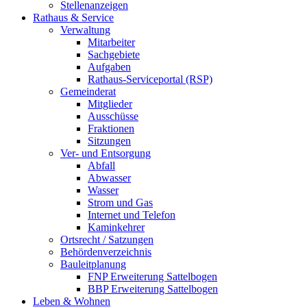
Stellenanzeigen
Rathaus & Service
Verwaltung
Mitarbeiter
Sachgebiete
Aufgaben
Rathaus-Serviceportal (RSP)
Gemeinderat
Mitglieder
Ausschüsse
Fraktionen
Sitzungen
Ver- und Entsorgung
Abfall
Abwasser
Wasser
Strom und Gas
Internet und Telefon
Kaminkehrer
Ortsrecht / Satzungen
Behördenverzeichnis
Bauleitplanung
FNP Erweiterung Sattelbogen
BBP Erweiterung Sattelbogen
Leben & Wohnen