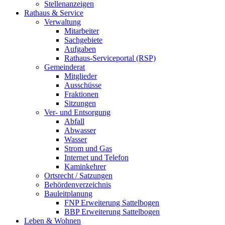
Stellenanzeigen
Rathaus & Service
Verwaltung
Mitarbeiter
Sachgebiete
Aufgaben
Rathaus-Serviceportal (RSP)
Gemeinderat
Mitglieder
Ausschüsse
Fraktionen
Sitzungen
Ver- und Entsorgung
Abfall
Abwasser
Wasser
Strom und Gas
Internet und Telefon
Kaminkehrer
Ortsrecht / Satzungen
Behördenverzeichnis
Bauleitplanung
FNP Erweiterung Sattelbogen
BBP Erweiterung Sattelbogen
Leben & Wohnen