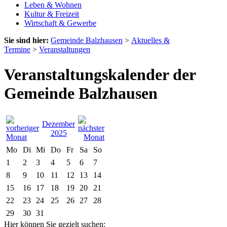
Leben & Wohnen
Kultur & Freizeit
Wirtschaft & Gewerbe
Sie sind hier:
Gemeinde Balzhausen
>
Aktuelles &
Termine
>
Veranstaltungen
Veranstaltungskalender der
Gemeinde Balzhausen
Dezember
2025
Mo
Di
Mi
Do
Fr
Sa
So
1
2
3
4
5
6
7
8
9
10
11
12
13
14
15
16
17
18
19
20
21
22
23
24
25
26
27
28
29
30
31
Hier können Sie gezielt suchen: