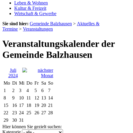
Leben & Wohnen
Kultur & Freizeit
Wirtschaft & Gewerbe
Sie sind hier:
Gemeinde Balzhausen
>
Aktuelles &
Termine
>
Veranstaltungen
Veranstaltungskalender der
Gemeinde Balzhausen
Juli
2024
Mo
Di
Mi
Do
Fr
Sa
So
1
2
3
4
5
6
7
8
9
10
11
12
13
14
15
16
17
18
19
20
21
22
23
24
25
26
27
28
29
30
31
Hier können Sie gezielt suchen:
Kategorie