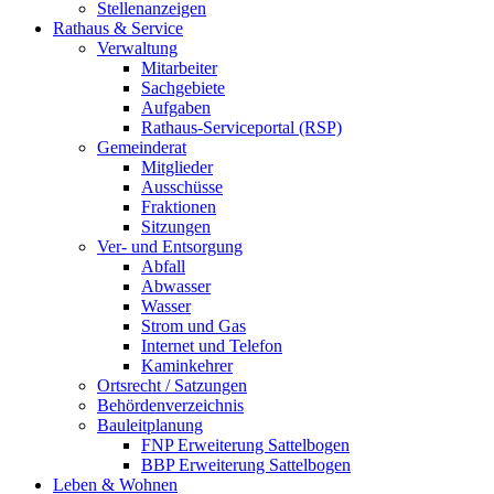
Stellenanzeigen
Rathaus & Service
Verwaltung
Mitarbeiter
Sachgebiete
Aufgaben
Rathaus-Serviceportal (RSP)
Gemeinderat
Mitglieder
Ausschüsse
Fraktionen
Sitzungen
Ver- und Entsorgung
Abfall
Abwasser
Wasser
Strom und Gas
Internet und Telefon
Kaminkehrer
Ortsrecht / Satzungen
Behördenverzeichnis
Bauleitplanung
FNP Erweiterung Sattelbogen
BBP Erweiterung Sattelbogen
Leben & Wohnen