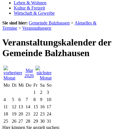
Leben & Wohnen
Kultur & Freizeit
Wirtschaft & Gewerbe
Sie sind hier:
Gemeinde Balzhausen
>
Aktuelles &
Termine
>
Veranstaltungen
Veranstaltungskalender der
Gemeinde Balzhausen
Mai
2026
Mo
Di
Mi
Do
Fr
Sa
So
1
2
3
4
5
6
7
8
9
10
11
12
13
14
15
16
17
18
19
20
21
22
23
24
25
26
27
28
29
30
31
Hier können Sie gezielt suchen: