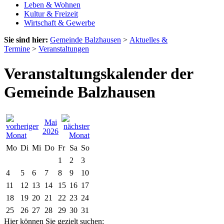
Leben & Wohnen
Kultur & Freizeit
Wirtschaft & Gewerbe
Sie sind hier:
Gemeinde Balzhausen
>
Aktuelles &
Termine
>
Veranstaltungen
Veranstaltungskalender der
Gemeinde Balzhausen
Mai
2026
Mo
Di
Mi
Do
Fr
Sa
So
1
2
3
4
5
6
7
8
9
10
11
12
13
14
15
16
17
18
19
20
21
22
23
24
25
26
27
28
29
30
31
Hier können Sie gezielt suchen: