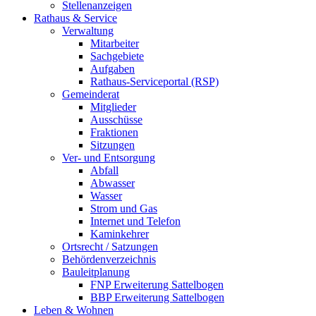
Stellenanzeigen
Rathaus & Service
Verwaltung
Mitarbeiter
Sachgebiete
Aufgaben
Rathaus-Serviceportal (RSP)
Gemeinderat
Mitglieder
Ausschüsse
Fraktionen
Sitzungen
Ver- und Entsorgung
Abfall
Abwasser
Wasser
Strom und Gas
Internet und Telefon
Kaminkehrer
Ortsrecht / Satzungen
Behördenverzeichnis
Bauleitplanung
FNP Erweiterung Sattelbogen
BBP Erweiterung Sattelbogen
Leben & Wohnen