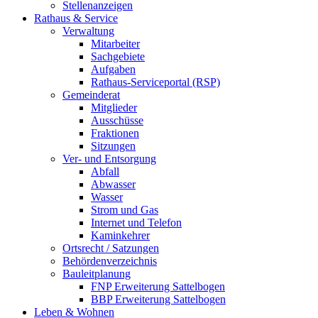
Stellenanzeigen
Rathaus & Service
Verwaltung
Mitarbeiter
Sachgebiete
Aufgaben
Rathaus-Serviceportal (RSP)
Gemeinderat
Mitglieder
Ausschüsse
Fraktionen
Sitzungen
Ver- und Entsorgung
Abfall
Abwasser
Wasser
Strom und Gas
Internet und Telefon
Kaminkehrer
Ortsrecht / Satzungen
Behördenverzeichnis
Bauleitplanung
FNP Erweiterung Sattelbogen
BBP Erweiterung Sattelbogen
Leben & Wohnen