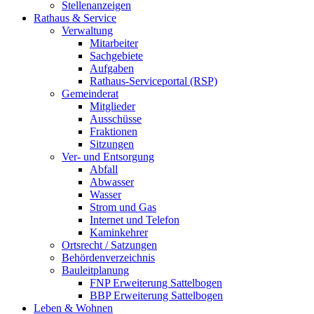
Stellenanzeigen
Rathaus & Service
Verwaltung
Mitarbeiter
Sachgebiete
Aufgaben
Rathaus-Serviceportal (RSP)
Gemeinderat
Mitglieder
Ausschüsse
Fraktionen
Sitzungen
Ver- und Entsorgung
Abfall
Abwasser
Wasser
Strom und Gas
Internet und Telefon
Kaminkehrer
Ortsrecht / Satzungen
Behördenverzeichnis
Bauleitplanung
FNP Erweiterung Sattelbogen
BBP Erweiterung Sattelbogen
Leben & Wohnen