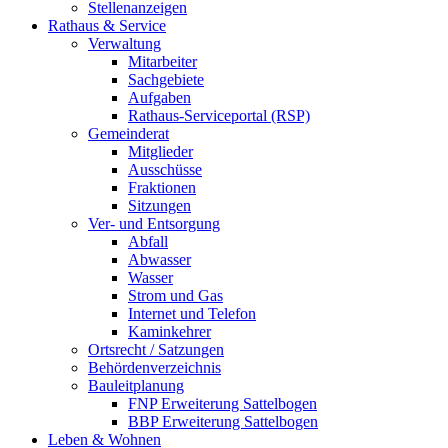
Stellenanzeigen
Rathaus & Service
Verwaltung
Mitarbeiter
Sachgebiete
Aufgaben
Rathaus-Serviceportal (RSP)
Gemeinderat
Mitglieder
Ausschüsse
Fraktionen
Sitzungen
Ver- und Entsorgung
Abfall
Abwasser
Wasser
Strom und Gas
Internet und Telefon
Kaminkehrer
Ortsrecht / Satzungen
Behördenverzeichnis
Bauleitplanung
FNP Erweiterung Sattelbogen
BBP Erweiterung Sattelbogen
Leben & Wohnen