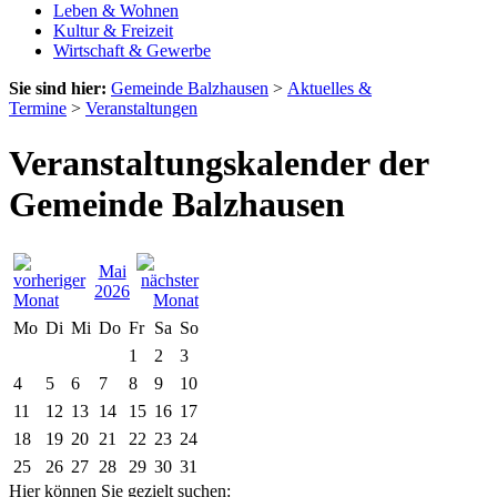
Leben & Wohnen
Kultur & Freizeit
Wirtschaft & Gewerbe
Sie sind hier:
Gemeinde Balzhausen
>
Aktuelles &
Termine
>
Veranstaltungen
Veranstaltungskalender der
Gemeinde Balzhausen
Mai
2026
Mo
Di
Mi
Do
Fr
Sa
So
1
2
3
4
5
6
7
8
9
10
11
12
13
14
15
16
17
18
19
20
21
22
23
24
25
26
27
28
29
30
31
Hier können Sie gezielt suchen: