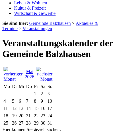
Leben & Wohnen
Kultur & Freizeit
Wirtschaft & Gewerbe
Sie sind hier:
Gemeinde Balzhausen
>
Aktuelles &
Termine
>
Veranstaltungen
Veranstaltungskalender der
Gemeinde Balzhausen
Mai
2026
Mo
Di
Mi
Do
Fr
Sa
So
1
2
3
4
5
6
7
8
9
10
11
12
13
14
15
16
17
18
19
20
21
22
23
24
25
26
27
28
29
30
31
Hier können Sie gezielt suchen: