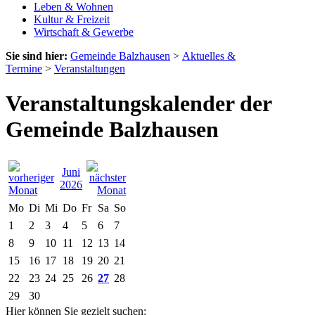
Leben & Wohnen
Kultur & Freizeit
Wirtschaft & Gewerbe
Sie sind hier:
Gemeinde Balzhausen
>
Aktuelles &
Termine
>
Veranstaltungen
Veranstaltungskalender der
Gemeinde Balzhausen
Juni
2026
Mo
Di
Mi
Do
Fr
Sa
So
1
2
3
4
5
6
7
8
9
10
11
12
13
14
15
16
17
18
19
20
21
22
23
24
25
26
27
28
29
30
Hier können Sie gezielt suchen: