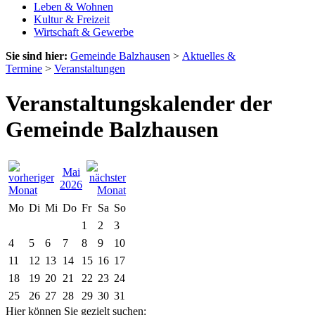
Leben & Wohnen
Kultur & Freizeit
Wirtschaft & Gewerbe
Sie sind hier:
Gemeinde Balzhausen
>
Aktuelles &
Termine
>
Veranstaltungen
Veranstaltungskalender der
Gemeinde Balzhausen
Mai
2026
Mo
Di
Mi
Do
Fr
Sa
So
1
2
3
4
5
6
7
8
9
10
11
12
13
14
15
16
17
18
19
20
21
22
23
24
25
26
27
28
29
30
31
Hier können Sie gezielt suchen: