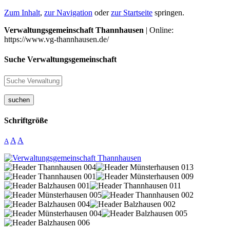
Zum Inhalt
,
zur Navigation
oder
zur Startseite
springen.
Verwaltungsgemeinschaft Thannhausen
| Online:
https://www.vg-thannhausen.de/
Suche Verwaltungsgemeinschaft
suchen
Schriftgröße
A
A
A