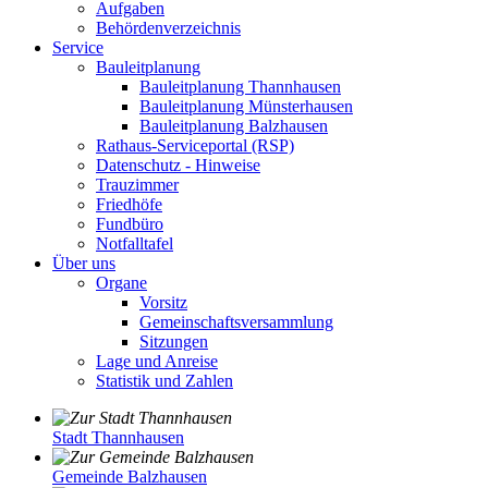
Aufgaben
Behördenverzeichnis
Service
Bauleitplanung
Bauleitplanung Thannhausen
Bauleitplanung Münsterhausen
Bauleitplanung Balzhausen
Rathaus-Serviceportal (RSP)
Datenschutz - Hinweise
Trauzimmer
Friedhöfe
Fundbüro
Notfalltafel
Über uns
Organe
Vorsitz
Gemeinschaftsversammlung
Sitzungen
Lage und Anreise
Statistik und Zahlen
Stadt Thannhausen
Gemeinde Balzhausen