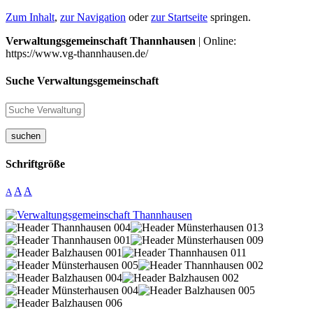
Zum Inhalt
,
zur Navigation
oder
zur Startseite
springen.
Verwaltungsgemeinschaft Thannhausen
| Online:
https://www.vg-thannhausen.de/
Suche Verwaltungsgemeinschaft
suchen
Schriftgröße
A
A
A