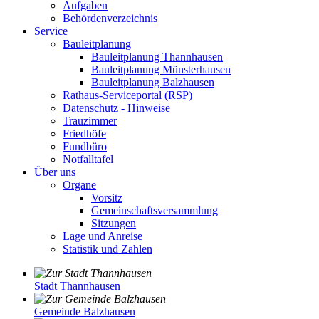
Aufgaben
Behördenverzeichnis
Service
Bauleitplanung
Bauleitplanung Thannhausen
Bauleitplanung Münsterhausen
Bauleitplanung Balzhausen
Rathaus-Serviceportal (RSP)
Datenschutz - Hinweise
Trauzimmer
Friedhöfe
Fundbüro
Notfalltafel
Über uns
Organe
Vorsitz
Gemeinschaftsversammlung
Sitzungen
Lage und Anreise
Statistik und Zahlen
Stadt Thannhausen
Gemeinde Balzhausen