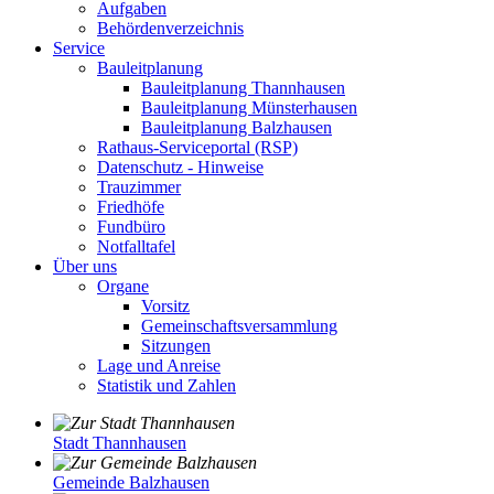
Aufgaben
Behördenverzeichnis
Service
Bauleitplanung
Bauleitplanung Thannhausen
Bauleitplanung Münsterhausen
Bauleitplanung Balzhausen
Rathaus-Serviceportal (RSP)
Datenschutz - Hinweise
Trauzimmer
Friedhöfe
Fundbüro
Notfalltafel
Über uns
Organe
Vorsitz
Gemeinschaftsversammlung
Sitzungen
Lage und Anreise
Statistik und Zahlen
Stadt Thannhausen
Gemeinde Balzhausen