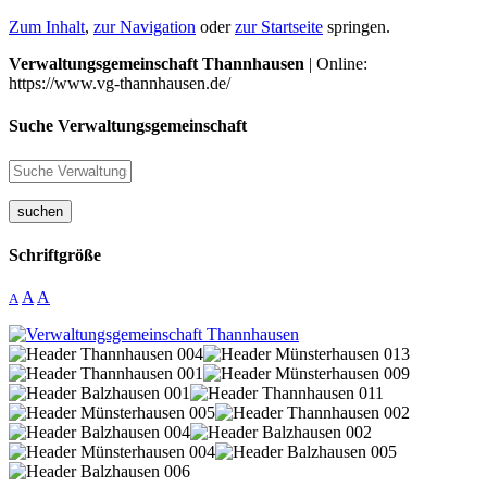
Zum Inhalt
,
zur Navigation
oder
zur Startseite
springen.
Verwaltungsgemeinschaft Thannhausen
| Online:
https://www.vg-thannhausen.de/
Suche Verwaltungsgemeinschaft
suchen
Schriftgröße
A
A
A