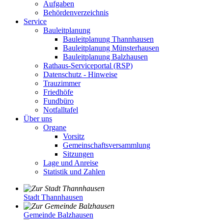
Aufgaben
Behördenverzeichnis
Service
Bauleitplanung
Bauleitplanung Thannhausen
Bauleitplanung Münsterhausen
Bauleitplanung Balzhausen
Rathaus-Serviceportal (RSP)
Datenschutz - Hinweise
Trauzimmer
Friedhöfe
Fundbüro
Notfalltafel
Über uns
Organe
Vorsitz
Gemeinschaftsversammlung
Sitzungen
Lage und Anreise
Statistik und Zahlen
Stadt Thannhausen
Gemeinde Balzhausen