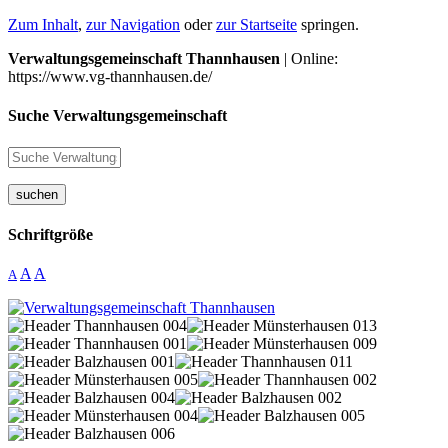
Zum Inhalt
,
zur Navigation
oder
zur Startseite
springen.
Verwaltungsgemeinschaft Thannhausen
| Online:
https://www.vg-thannhausen.de/
Suche Verwaltungsgemeinschaft
suchen
Schriftgröße
A
A
A