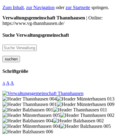
Zum Inhalt
,
zur Navigation
oder
zur Startseite
springen.
Verwaltungsgemeinschaft Thannhausen
| Online:
https://www.vg-thannhausen.de/
Suche Verwaltungsgemeinschaft
suchen
Schriftgröße
A
A
A