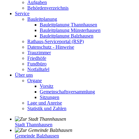
Aufgaben
Behördenverzeichnis
Service
Bauleitplanung
Bauleitplanung Thannhausen
Bauleitplanung Münsterhausen
Bauleitplanung Balzhausen
Rathaus-Serviceportal (RSP)
Datenschutz - Hinweise
Trauzimmer
Friedhöfe
Fundbüro
Notfalltafel
Über uns
Organe
Vorsitz
Gemeinschaftsversammlung
Sitzungen
Lage und Anreise
Statistik und Zahlen
Stadt Thannhausen
Gemeinde Balzhausen