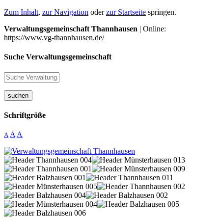
Zum Inhalt
,
zur Navigation
oder
zur Startseite
springen.
Verwaltungsgemeinschaft Thannhausen
| Online:
https://www.vg-thannhausen.de/
Suche Verwaltungsgemeinschaft
suchen
Schriftgröße
A
A
A