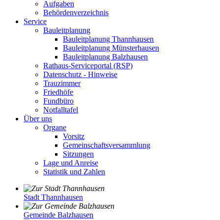
Aufgaben
Behördenverzeichnis
Service
Bauleitplanung
Bauleitplanung Thannhausen
Bauleitplanung Münsterhausen
Bauleitplanung Balzhausen
Rathaus-Serviceportal (RSP)
Datenschutz - Hinweise
Trauzimmer
Friedhöfe
Fundbüro
Notfalltafel
Über uns
Organe
Vorsitz
Gemeinschaftsversammlung
Sitzungen
Lage und Anreise
Statistik und Zahlen
Stadt Thannhausen
Gemeinde Balzhausen