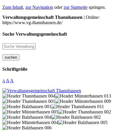
Zum Inhalt
,
zur Navigation
oder
zur Startseite
springen.
Verwaltungsgemeinschaft Thannhausen
| Online:
https://www.vg-thannhausen.de/
Suche Verwaltungsgemeinschaft
suchen
Schriftgröße
A
A
A