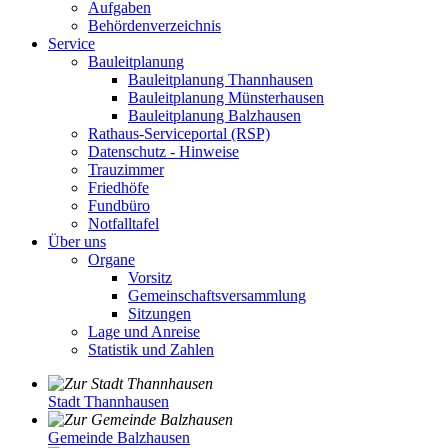
Aufgaben
Behördenverzeichnis
Service
Bauleitplanung
Bauleitplanung Thannhausen
Bauleitplanung Münsterhausen
Bauleitplanung Balzhausen
Rathaus-Serviceportal (RSP)
Datenschutz - Hinweise
Trauzimmer
Friedhöfe
Fundbüro
Notfalltafel
Über uns
Organe
Vorsitz
Gemeinschaftsversammlung
Sitzungen
Lage und Anreise
Statistik und Zahlen
Stadt Thannhausen
Gemeinde Balzhausen