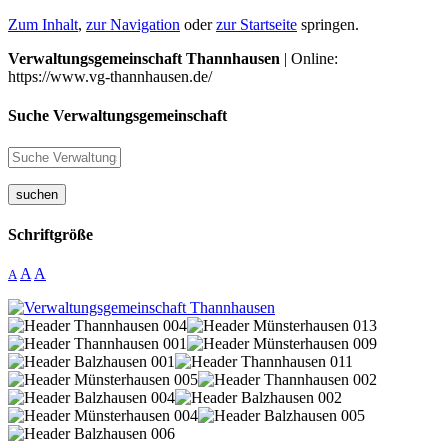
Zum Inhalt
,
zur Navigation
oder
zur Startseite
springen.
Verwaltungsgemeinschaft Thannhausen
| Online:
https://www.vg-thannhausen.de/
Suche Verwaltungsgemeinschaft
suchen
Schriftgröße
A
A
A