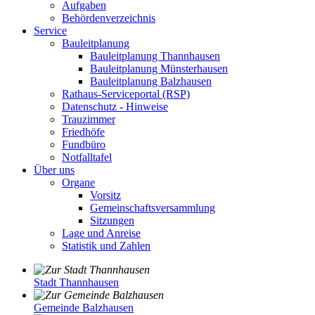
Aufgaben
Behördenverzeichnis
Service
Bauleitplanung
Bauleitplanung Thannhausen
Bauleitplanung Münsterhausen
Bauleitplanung Balzhausen
Rathaus-Serviceportal (RSP)
Datenschutz - Hinweise
Trauzimmer
Friedhöfe
Fundbüro
Notfalltafel
Über uns
Organe
Vorsitz
Gemeinschaftsversammlung
Sitzungen
Lage und Anreise
Statistik und Zahlen
Stadt Thannhausen
Gemeinde Balzhausen