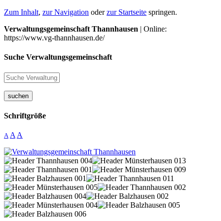
Zum Inhalt
,
zur Navigation
oder
zur Startseite
springen.
Verwaltungsgemeinschaft Thannhausen
| Online:
https://www.vg-thannhausen.de/
Suche Verwaltungsgemeinschaft
suchen
Schriftgröße
A
A
A