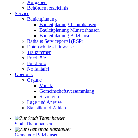
Aufgaben
Behördenverzeichnis
Service
Bauleitplanung
Bauleitplanung Thannhausen
Bauleitplanung Münsterhausen
Bauleitplanung Balzhausen
Rathaus-Serviceportal (RSP)
Datenschutz - Hinweise
Trauzimmer
Friedhöfe
Fundbüro
Notfalltafel
Über uns
Organe
Vorsitz
Gemeinschaftsversammlung
Sitzungen
Lage und Anreise
Statistik und Zahlen
Stadt Thannhausen
Gemeinde Balzhausen