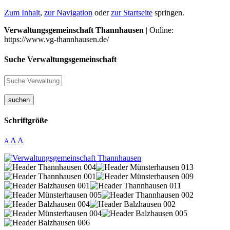
Zum Inhalt
,
zur Navigation
oder
zur Startseite
springen.
Verwaltungsgemeinschaft Thannhausen
| Online:
https://www.vg-thannhausen.de/
Suche Verwaltungsgemeinschaft
suchen
Schriftgröße
A
A
A