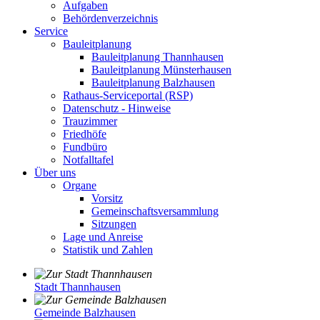
Aufgaben
Behördenverzeichnis
Service
Bauleitplanung
Bauleitplanung Thannhausen
Bauleitplanung Münsterhausen
Bauleitplanung Balzhausen
Rathaus-Serviceportal (RSP)
Datenschutz - Hinweise
Trauzimmer
Friedhöfe
Fundbüro
Notfalltafel
Über uns
Organe
Vorsitz
Gemeinschaftsversammlung
Sitzungen
Lage und Anreise
Statistik und Zahlen
Stadt Thannhausen
Gemeinde Balzhausen