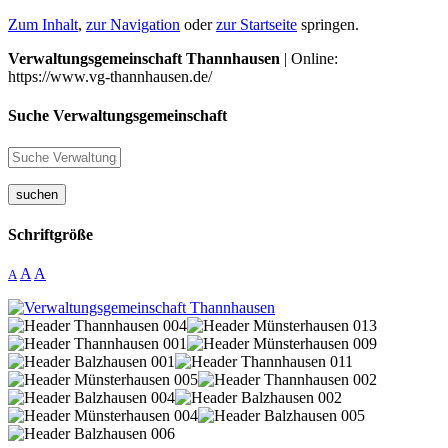
Zum Inhalt
,
zur Navigation
oder
zur Startseite
springen.
Verwaltungsgemeinschaft Thannhausen
| Online:
https://www.vg-thannhausen.de/
Suche Verwaltungsgemeinschaft
suchen
Schriftgröße
A
A
A