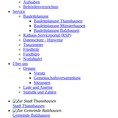
Aufgaben
Behördenverzeichnis
Service
Bauleitplanung
Bauleitplanung Thannhausen
Bauleitplanung Münsterhausen
Bauleitplanung Balzhausen
Rathaus-Serviceportal (RSP)
Datenschutz - Hinweise
Trauzimmer
Friedhöfe
Fundbüro
Notfalltafel
Über uns
Organe
Vorsitz
Gemeinschaftsversammlung
Sitzungen
Lage und Anreise
Statistik und Zahlen
Stadt Thannhausen
Gemeinde Balzhausen