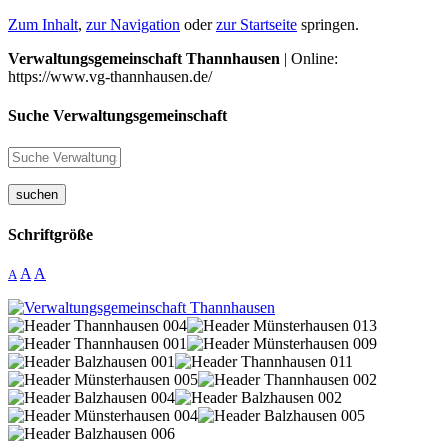
Zum Inhalt
,
zur Navigation
oder
zur Startseite
springen.
Verwaltungsgemeinschaft Thannhausen
| Online:
https://www.vg-thannhausen.de/
Suche Verwaltungsgemeinschaft
suchen
Schriftgröße
A
A
A