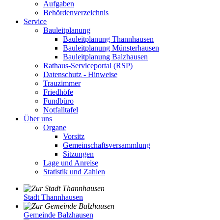
Aufgaben
Behördenverzeichnis
Service
Bauleitplanung
Bauleitplanung Thannhausen
Bauleitplanung Münsterhausen
Bauleitplanung Balzhausen
Rathaus-Serviceportal (RSP)
Datenschutz - Hinweise
Trauzimmer
Friedhöfe
Fundbüro
Notfalltafel
Über uns
Organe
Vorsitz
Gemeinschaftsversammlung
Sitzungen
Lage und Anreise
Statistik und Zahlen
Stadt Thannhausen
Gemeinde Balzhausen