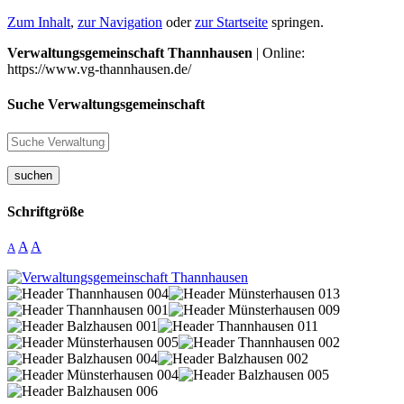
Zum Inhalt
,
zur Navigation
oder
zur Startseite
springen.
Verwaltungsgemeinschaft Thannhausen
| Online:
https://www.vg-thannhausen.de/
Suche Verwaltungsgemeinschaft
suchen
Schriftgröße
A
A
A