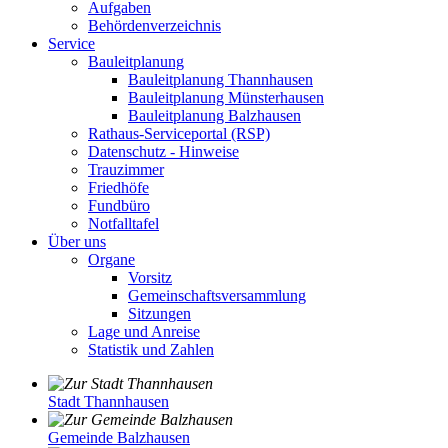
Aufgaben
Behördenverzeichnis
Service
Bauleitplanung
Bauleitplanung Thannhausen
Bauleitplanung Münsterhausen
Bauleitplanung Balzhausen
Rathaus-Serviceportal (RSP)
Datenschutz - Hinweise
Trauzimmer
Friedhöfe
Fundbüro
Notfalltafel
Über uns
Organe
Vorsitz
Gemeinschaftsversammlung
Sitzungen
Lage und Anreise
Statistik und Zahlen
Stadt Thannhausen
Gemeinde Balzhausen