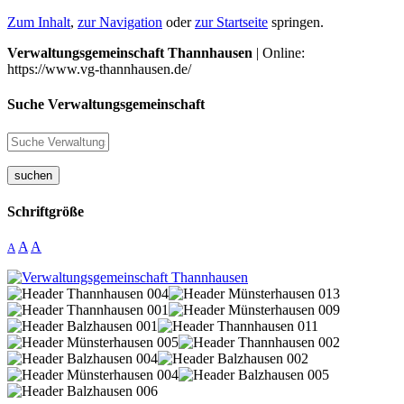
Zum Inhalt
,
zur Navigation
oder
zur Startseite
springen.
Verwaltungsgemeinschaft Thannhausen
| Online:
https://www.vg-thannhausen.de/
Suche Verwaltungsgemeinschaft
suchen
Schriftgröße
A
A
A