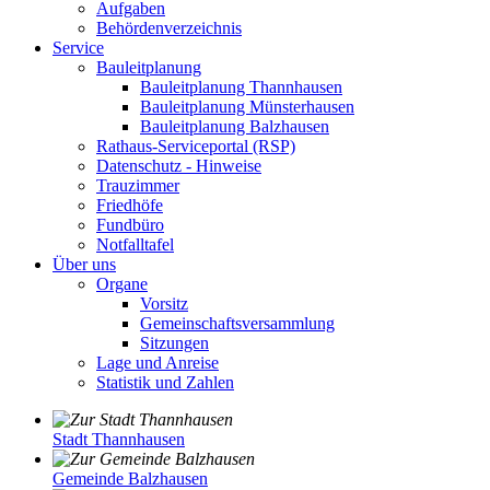
Aufgaben
Behördenverzeichnis
Service
Bauleitplanung
Bauleitplanung Thannhausen
Bauleitplanung Münsterhausen
Bauleitplanung Balzhausen
Rathaus-Serviceportal (RSP)
Datenschutz - Hinweise
Trauzimmer
Friedhöfe
Fundbüro
Notfalltafel
Über uns
Organe
Vorsitz
Gemeinschaftsversammlung
Sitzungen
Lage und Anreise
Statistik und Zahlen
Stadt Thannhausen
Gemeinde Balzhausen