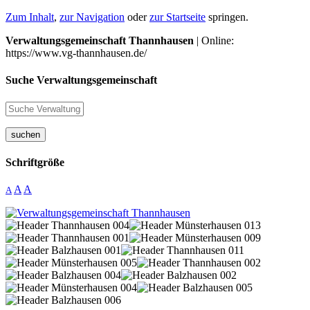
Zum Inhalt
,
zur Navigation
oder
zur Startseite
springen.
Verwaltungsgemeinschaft Thannhausen
| Online:
https://www.vg-thannhausen.de/
Suche Verwaltungsgemeinschaft
suchen
Schriftgröße
A
A
A