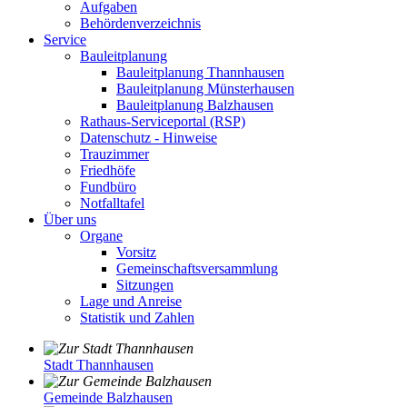
Aufgaben
Behördenverzeichnis
Service
Bauleitplanung
Bauleitplanung Thannhausen
Bauleitplanung Münsterhausen
Bauleitplanung Balzhausen
Rathaus-Serviceportal (RSP)
Datenschutz - Hinweise
Trauzimmer
Friedhöfe
Fundbüro
Notfalltafel
Über uns
Organe
Vorsitz
Gemeinschaftsversammlung
Sitzungen
Lage und Anreise
Statistik und Zahlen
Stadt Thannhausen
Gemeinde Balzhausen