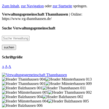
Zum Inhalt
,
zur Navigation
oder
zur Startseite
springen.
Verwaltungsgemeinschaft Thannhausen
| Online:
https://www.vg-thannhausen.de/
Suche Verwaltungsgemeinschaft
suchen
Schriftgröße
A
A
A