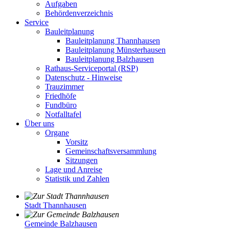
Aufgaben
Behördenverzeichnis
Service
Bauleitplanung
Bauleitplanung Thannhausen
Bauleitplanung Münsterhausen
Bauleitplanung Balzhausen
Rathaus-Serviceportal (RSP)
Datenschutz - Hinweise
Trauzimmer
Friedhöfe
Fundbüro
Notfalltafel
Über uns
Organe
Vorsitz
Gemeinschaftsversammlung
Sitzungen
Lage und Anreise
Statistik und Zahlen
Stadt Thannhausen
Gemeinde Balzhausen