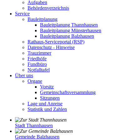
Aufgaben
Behördenverzeichnis
Service
Bauleitplanung
Bauleitplanung Thannhausen
Bauleitplanung Münsterhausen
Bauleitplanung Balzhausen
Rathaus-Serviceportal (RSP)
Datenschutz - Hinweise
Trauzimmer
Friedhöfe
Fundbüro
Notfalltafel
Über uns
Organe
Vorsitz
Gemeinschaftsversammlung
Sitzungen
Lage und Anreise
Statistik und Zahlen
Stadt Thannhausen
Gemeinde Balzhausen