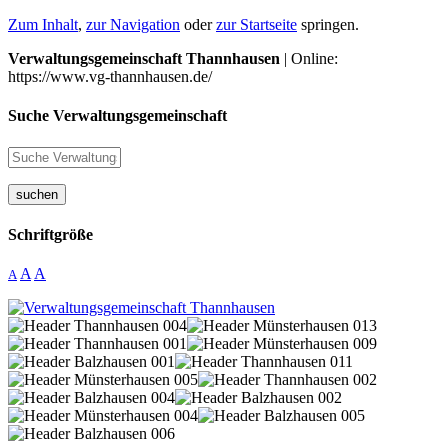
Zum Inhalt
,
zur Navigation
oder
zur Startseite
springen.
Verwaltungsgemeinschaft Thannhausen
| Online:
https://www.vg-thannhausen.de/
Suche Verwaltungsgemeinschaft
suchen
Schriftgröße
A
A
A