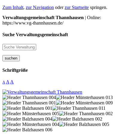
Zum Inhalt
,
zur Navigation
oder
zur Startseite
springen.
Verwaltungsgemeinschaft Thannhausen
| Online:
https://www.vg-thannhausen.de/
Suche Verwaltungsgemeinschaft
suchen
Schriftgröße
A
A
A