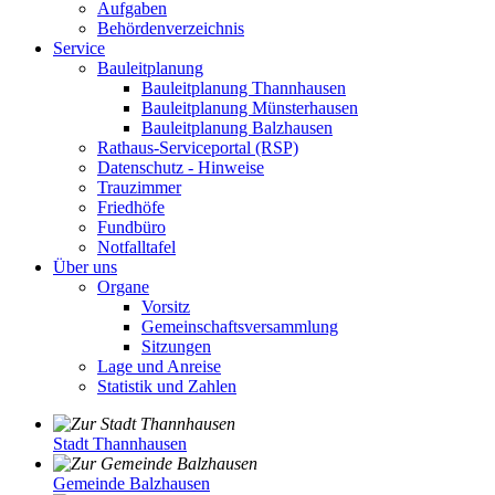
Aufgaben
Behördenverzeichnis
Service
Bauleitplanung
Bauleitplanung Thannhausen
Bauleitplanung Münsterhausen
Bauleitplanung Balzhausen
Rathaus-Serviceportal (RSP)
Datenschutz - Hinweise
Trauzimmer
Friedhöfe
Fundbüro
Notfalltafel
Über uns
Organe
Vorsitz
Gemeinschaftsversammlung
Sitzungen
Lage und Anreise
Statistik und Zahlen
Stadt Thannhausen
Gemeinde Balzhausen