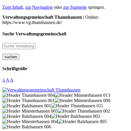
Zum Inhalt
,
zur Navigation
oder
zur Startseite
springen.
Verwaltungsgemeinschaft Thannhausen
| Online:
https://www.vg-thannhausen.de/
Suche Verwaltungsgemeinschaft
suchen
Schriftgröße
A
A
A