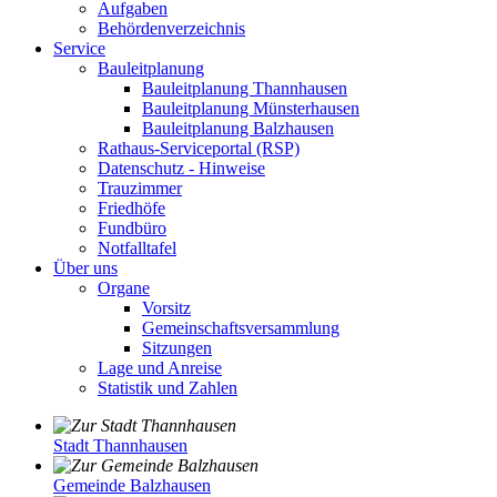
Aufgaben
Behördenverzeichnis
Service
Bauleitplanung
Bauleitplanung Thannhausen
Bauleitplanung Münsterhausen
Bauleitplanung Balzhausen
Rathaus-Serviceportal (RSP)
Datenschutz - Hinweise
Trauzimmer
Friedhöfe
Fundbüro
Notfalltafel
Über uns
Organe
Vorsitz
Gemeinschaftsversammlung
Sitzungen
Lage und Anreise
Statistik und Zahlen
Stadt Thannhausen
Gemeinde Balzhausen