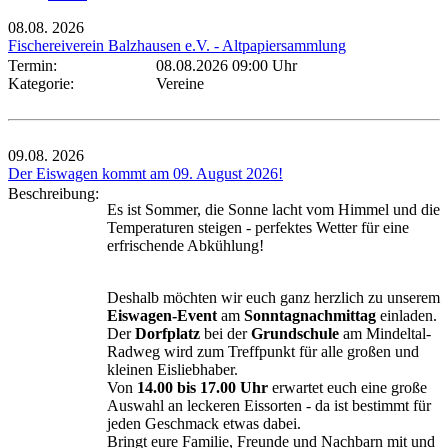
08.08.
2026
Fischereiverein Balzhausen e.V. - Altpapiersammlung
Termin:
08.08.2026 09:00 Uhr
Kategorie:
Vereine
09.08.
2026
Der Eiswagen kommt am 09. August 2026!
Beschreibung:
Es ist Sommer, die Sonne lacht vom Himmel und die
Temperaturen steigen - perfektes Wetter für eine
erfrischende Abkühlung!
Deshalb möchten wir euch ganz herzlich zu unserem
Eiswagen-Event
am
Sonntagnachmittag
einladen.
Der
Dorfplatz
bei der
Grundschule
am Mindeltal-
Radweg wird zum Treffpunkt für alle großen und
kleinen Eisliebhaber.
Von
14.00 bis 17.00 Uhr
erwartet euch eine große
Auswahl an leckeren Eissorten - da ist bestimmt für
jeden Geschmack etwas dabei.
Bringt eure Familie, Freunde und Nachbarn mit und