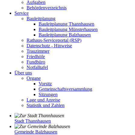
Aufgaben
Behördenverzeichnis
Service
Bauleitplanung
Bauleitplanung Thannhausen
Bauleitplanung Münsterhausen
Bauleitplanung Balzhausen
Rathaus-Serviceportal (RSP)
Datenschutz - Hinweise
Trauzimmer
Friedhöfe
Fundbüro
Notfalltafel
Über uns
Organe
Vorsitz
Gemeinschaftsversammlung
Sitzungen
Lage und Anreise
Statistik und Zahlen
Stadt Thannhausen
Gemeinde Balzhausen