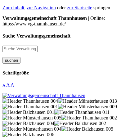
Zum Inhalt
,
zur Navigation
oder
zur Startseite
springen.
Verwaltungsgemeinschaft Thannhausen
| Online:
https://www.vg-thannhausen.de/
Suche Verwaltungsgemeinschaft
suchen
Schriftgröße
A
A
A