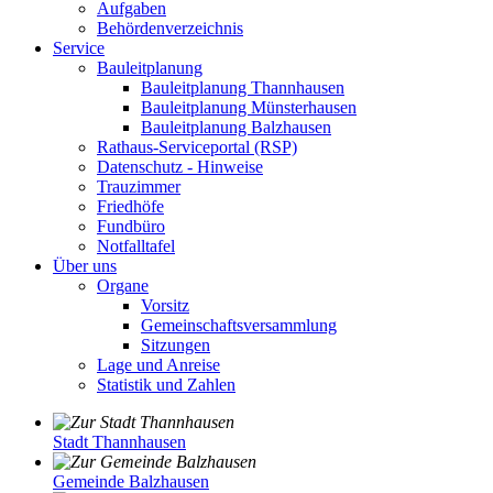
Aufgaben
Behördenverzeichnis
Service
Bauleitplanung
Bauleitplanung Thannhausen
Bauleitplanung Münsterhausen
Bauleitplanung Balzhausen
Rathaus-Serviceportal (RSP)
Datenschutz - Hinweise
Trauzimmer
Friedhöfe
Fundbüro
Notfalltafel
Über uns
Organe
Vorsitz
Gemeinschaftsversammlung
Sitzungen
Lage und Anreise
Statistik und Zahlen
Stadt Thannhausen
Gemeinde Balzhausen