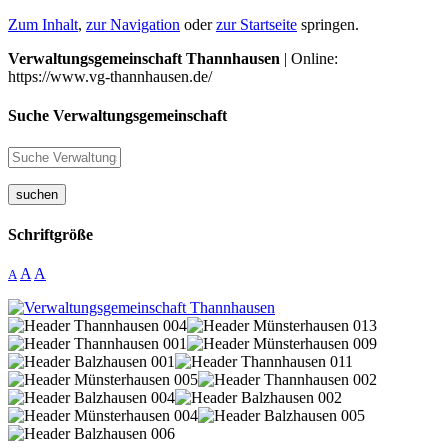
Zum Inhalt
,
zur Navigation
oder
zur Startseite
springen.
Verwaltungsgemeinschaft Thannhausen
| Online:
https://www.vg-thannhausen.de/
Suche Verwaltungsgemeinschaft
suchen
Schriftgröße
A
A
A